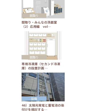
間取り
間取り・みんなの洗面室
（2）応用編 vol…
間取り
専用冷凍庫（セカンド冷凍
庫）の設置計画 …
設備
46）太陽光発電と蓄電池の後
付けを検討する…