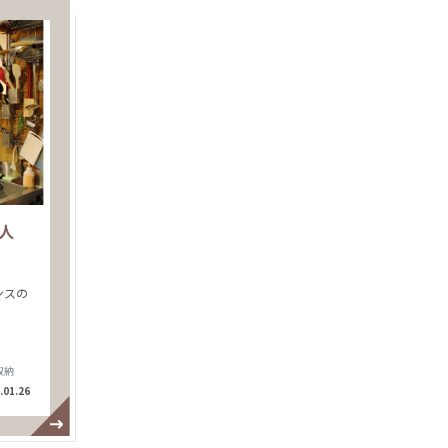
理人
ンスの
収納
.01.26