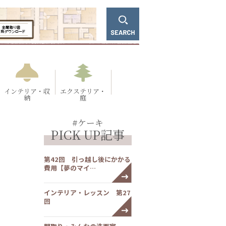
インテリア・収
エクステリア・
納
庭
#ケーキ
PICK UP記事
第42回 引っ越し後にかかる
費用【夢のマイ…
インテリア・レッスン 第27
回