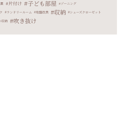
子ども部屋
片付け
屋裏
ゾーニング
収納
ク
ランドリールーム
地盤改良
シューズクローゼット
吹き抜け
り収納