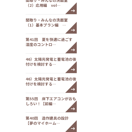
間取り・みんなの洗面室
（2）応用編 vol…
間取り・みんなの洗面室
（1）基本プラン編 …
第41回 夏を快適に過ごす
湿度のコントロ…
46）太陽光発電と蓄電池の後
付けを検討する…
46）太陽光発電と蓄電池の後
付けを検討する…
第55回 床下エアコンがおも
しろい！【前編…
第40回 造作建具の設計
【夢のマイホーム…