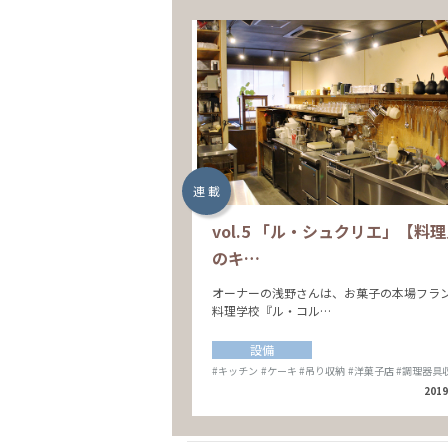
連 載
vol.5 「ル・シュクリエ」【料
のキ…
オーナーの浅野さんは、お菓子の本場フラ
料理学校『ル・コル…
設備
#キッチン
#ケーキ
#吊り収納
#洋菓子店
#調理器具
2019