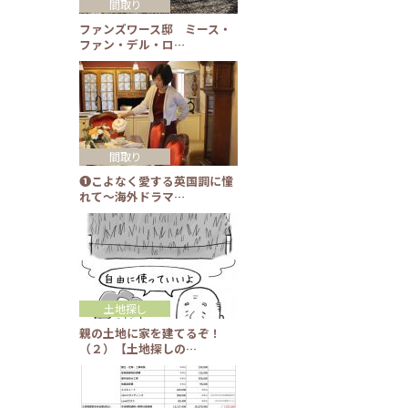
間取り
ファンズワース邸 ミース・
ファン・デル・ロ…
間取り
❶こよなく愛する英国調に憧
れて～海外ドラマ…
土地探し
親の土地に家を建てるぞ！
（２）【土地探しの…