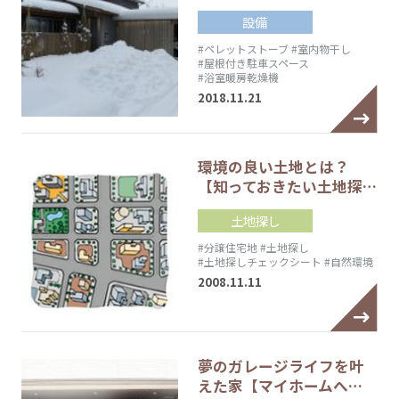
設備
#ペレットストーブ
#室内物干し
#屋根付き駐車スペース
#浴室暖房乾燥機
2018.11.21
環境の良い土地とは？
【知っておきたい土地探…
土地探し
#分譲住宅地
#土地探し
#土地探しチェックシート
#自然環境
2008.11.11
夢のガレージライフを叶
えた家【マイホームへ…