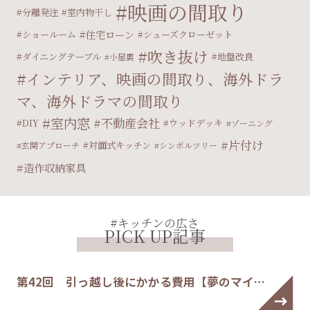
映画の間取り
分離発注
室内物干し
住宅ローン
ショールーム
シューズクローゼット
吹き抜け
ダイニングテーブル
地盤改良
小屋裏
インテリア、映画の間取り、海外ドラ
マ、海外ドラマの間取り
室内窓
不動産会社
DIY
ウッドデッキ
ゾーニング
片付け
対面式キッチン
玄関アプローチ
シンボルツリー
造作収納家具
#キッチンの広さ
PICK UP記事
第42回 引っ越し後にかかる費用【夢のマイ…