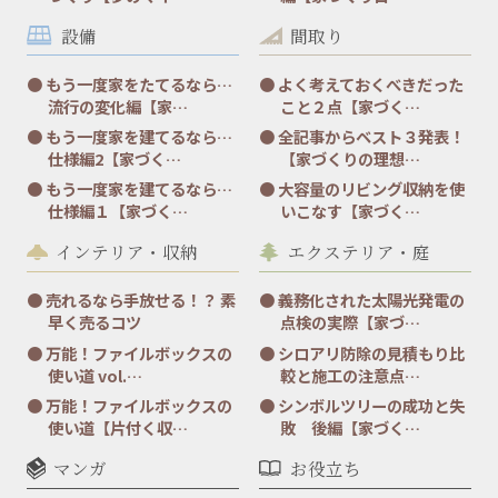
設備
間取り
もう一度家をたてるなら…
よく考えておくべきだった
流行の変化編【家…
こと２点【家づく…
もう一度家を建てるなら…
全記事からベスト３発表！
仕様編2【家づく…
【家づくりの理想…
もう一度家を建てるなら…
大容量のリビング収納を使
仕様編１【家づく…
いこなす【家づく…
インテリア・収納
エクステリア・庭
売れるなら手放せる！？ 素
義務化された太陽光発電の
早く売るコツ
点検の実際【家づ…
万能！ファイルボックスの
シロアリ防除の見積もり比
使い道 vol.…
較と施工の注意点…
万能！ファイルボックスの
シンボルツリーの成功と失
使い道【片付く収…
敗 後編【家づく…
マンガ
お役立ち