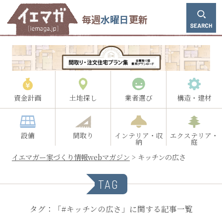
毎週
水曜日
更新
資金計画
土地探し
業者選び
構造・建材
設備
間取り
インテリア・収
エクステリア・
納
庭
イエマガー家づくり情報webマガジン
>
キッチンの広さ
TAG
タグ：「#キッチンの広さ」に関する記事一覧