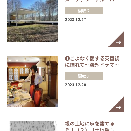
間取り
2023.12.27
❶こよなく愛する英国調
に憧れて～海外ドラマ…
間取り
2023.12.20
親の土地に家を建てる
ぞ！（２）【土地探し