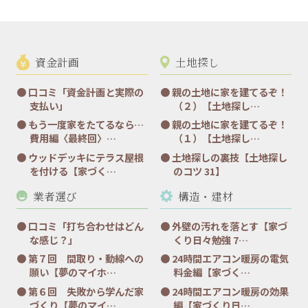
資金計画
土地探し
口コミ「資金計画と実際の
親の土地に家を建てるぞ！
支払い」
（２）【土地探し…
もう一度家をたてるなら…
親の土地に家を建てるぞ！
費用編〈最終回〉…
（１）【土地探し…
ウッドデッキにテラス屋根
土地探しの裏技【土地探し
を付ける【家づく…
のコツ 31】
業者選び
構造・建材
口コミ「打ち合わせはどん
外壁の汚れを落とす【家づ
な感じ？」
くり日々勉強 7…
第７回 間取り・動線への
24時間エアコン暖房の電気
願い【夢のマイホ…
料金編【家づく…
第６回 失敗から学んだ家
24時間エアコン暖房の効果
づくり【夢のマイ…
編【家づくり日…