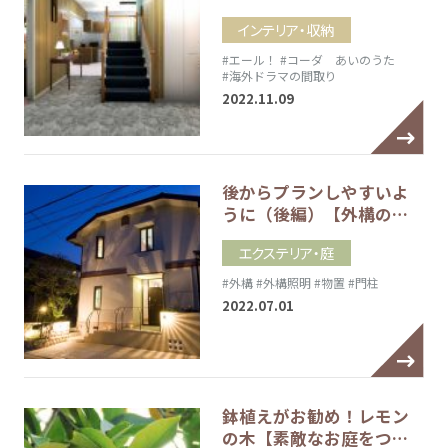
インテリア・収納
#エール！
#コーダ あいのうた
#海外ドラマの間取り
2022.11.09
後からプランしやすいよ
うに（後編）【外構の…
エクステリア・庭
#外構
#外構照明
#物置
#門柱
2022.07.01
鉢植えがお勧め！レモン
の木【素敵なお庭をつ…