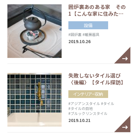
囲炉裏あのある家 その
1【こんな家に住みた…
設備
#囲炉裏
#暖房器具
2019.10.26
失敗しないタイル選び
〈後編〉【タイル探訪】
インテリア・収納
#アジアンスタイル
#タイル
#タイルの目地
#ブルックリンスタイル
2019.10.21