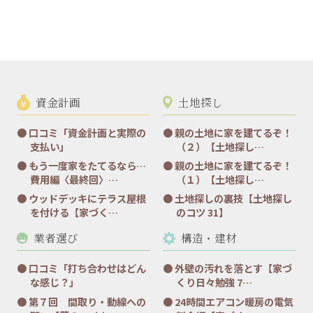
資金計画
土地探し
口コミ「資金計画と実際の
親の土地に家を建てるぞ！
支払い」
（２）【土地探し…
もう一度家をたてるなら…
親の土地に家を建てるぞ！
費用編〈最終回〉…
（１）【土地探し…
ウッドデッキにテラス屋根
土地探しの裏技【土地探し
を付ける【家づく…
のコツ 31】
業者選び
構造・建材
口コミ「打ち合わせはどん
外壁の汚れを落とす【家づ
な感じ？」
くり日々勉強 7…
第７回 間取り・動線への
24時間エアコン暖房の電気