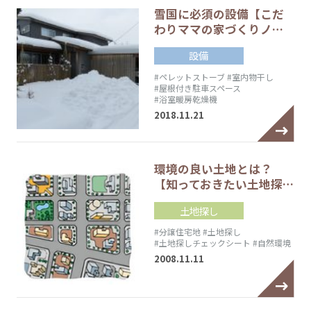
雪国に必須の設備【こだ
わりママの家づくりノ…
設備
#ペレットストーブ
#室内物干し
#屋根付き駐車スペース
#浴室暖房乾燥機
2018.11.21
環境の良い土地とは？
【知っておきたい土地探…
土地探し
#分譲住宅地
#土地探し
#土地探しチェックシート
#自然環境
2008.11.11