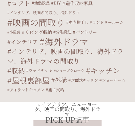
ロフト
造作収納家具
地盤改良
DIY
インテリア、映画の間取り、海外ドラマ
映画の間取り
室内物干し
ランドリールーム
リビング収納
パントリー
分離発注
小屋裏
海外ドラマ
インテリア
インテリア、映画の間取り、海外ドラ
マ、海外ドラマの間取り
キッチン
収納
ウッドデッキ
シューズクローク
屋根裏部屋
外構
対面式キッチン
ショールーム
アイランドキッチン
施主支給
#インテリア、ニューヨー
ク、映画の間取り、海外ドラ
マ
PICK UP記事