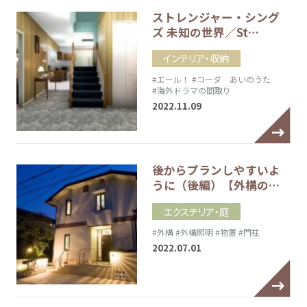
ストレンジャー・シング
ズ 未知の世界／St…
インテリア・収納
#エール！
#コーダ あいのうた
#海外ドラマの間取り
2022.11.09
後からプランしやすいよ
うに（後編）【外構の…
エクステリア・庭
#外構
#外構照明
#物置
#門柱
2022.07.01