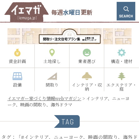
毎週
水曜日
更新
資金計画
土地探し
業者選び
構造・建材
設備
間取り
インテリア・収
エクステリア・
納
庭
イエマガー家づくり情報webマガジン
>
インテリア、ニューヨ
ーク、映画の間取り、海外ドラマ
TAG
タグ：「#インテリア、ニューヨーク、映画の間取り、海外ド