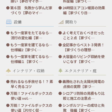
願い【夢のマイホ…
料金編【家づく…
第６回 失敗から学んだ家
24時間エアコン暖房の効果
づくり【夢のマイ…
編【家づくり日…
設備
間取り
もう一度家をたてるなら…
よく考えておくべきだった
流行の変化編【家…
こと２点【家づく…
もう一度家を建てるなら…
全記事からベスト３発表！
仕様編2【家づく…
【家づくりの理想…
もう一度家を建てるなら…
大容量のリビング収納を使
仕様編１【家づく…
いこなす【家づく…
インテリア・収納
エクステリア・庭
売れるなら手放せる！？ 素
義務化された太陽光発電の
早く売るコツ
点検の実際【家づ…
万能！ファイルボックスの
シロアリ防除の見積もり比
使い道 vol.…
較と施工の注意点…
万能！ファイルボックスの
シンボルツリーの成功と失
使い道【片付く収…
敗 後編【家づく…