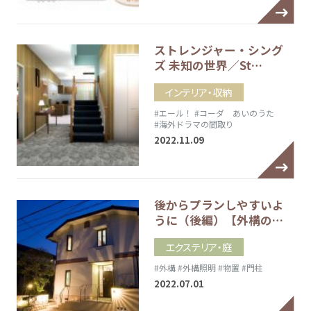
ストレンジャー・シング
ズ 未知の世界／St…
インテリア・収納
#エール！
#コーダ あいのうた
#海外ドラマの間取り
2022.11.09
後からプランしやすいよ
うに（後編）【外構の…
エクステリア・庭
#外構
#外構照明
#物置
#門柱
2022.07.01