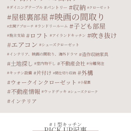
収納
パントリー
ダイニングテーブル
クローゼット
映画の間取り
屋根裏部屋
子ども部屋
ランドリールーム
玄関アプローチ
吹き抜け
ロフト
施主支給
アイランドキッチン
エアコン
シューズクローゼット
造作収納家具
インテリア、映画の間取り、海外ドラマ
土地探し
不動産会社
室内物干し
分離発注
外構
片付け
キッチン設備
間仕切り収納
ウォークインクローゼット
小屋裏
不動産情報
ウッドデッキ
シューズクローク
インテリア
#Ⅰ型キッチン
PICK UP記事