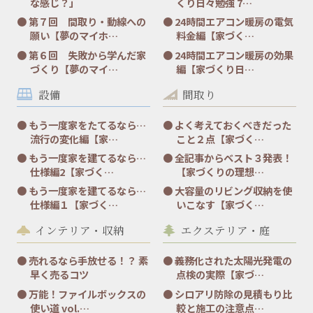
な感じ？」
くり日々勉強 7…
第７回 間取り・動線への
24時間エアコン暖房の電気
願い【夢のマイホ…
料金編【家づく…
第６回 失敗から学んだ家
24時間エアコン暖房の効果
づくり【夢のマイ…
編【家づくり日…
設備
間取り
もう一度家をたてるなら…
よく考えておくべきだった
流行の変化編【家…
こと２点【家づく…
もう一度家を建てるなら…
全記事からベスト３発表！
仕様編2【家づく…
【家づくりの理想…
もう一度家を建てるなら…
大容量のリビング収納を使
仕様編１【家づく…
いこなす【家づく…
インテリア・収納
エクステリア・庭
売れるなら手放せる！？ 素
義務化された太陽光発電の
早く売るコツ
点検の実際【家づ…
万能！ファイルボックスの
シロアリ防除の見積もり比
使い道 vol.…
較と施工の注意点…