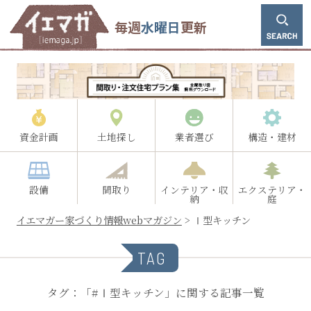
毎週
水曜日
更新
資金計画
土地探し
業者選び
構造・建材
設備
間取り
インテリア・収
エクステリア・
納
庭
イエマガー家づくり情報webマガジン
>
Ⅰ型キッチン
TAG
タグ：「#Ⅰ型キッチン」に関する記事一覧