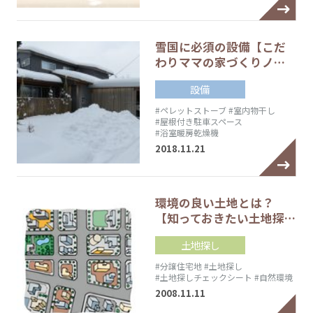
雪国に必須の設備【こだ
わりママの家づくりノ…
設備
#ペレットストーブ
#室内物干し
#屋根付き駐車スペース
#浴室暖房乾燥機
2018.11.21
環境の良い土地とは？
【知っておきたい土地探…
土地探し
#分譲住宅地
#土地探し
#土地探しチェックシート
#自然環境
2008.11.11