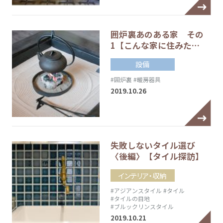
囲炉裏あのある家 その
1【こんな家に住みた…
設備
#囲炉裏
#暖房器具
2019.10.26
失敗しないタイル選び
〈後編〉【タイル探訪】
インテリア・収納
#アジアンスタイル
#タイル
#タイルの目地
#ブルックリンスタイル
2019.10.21