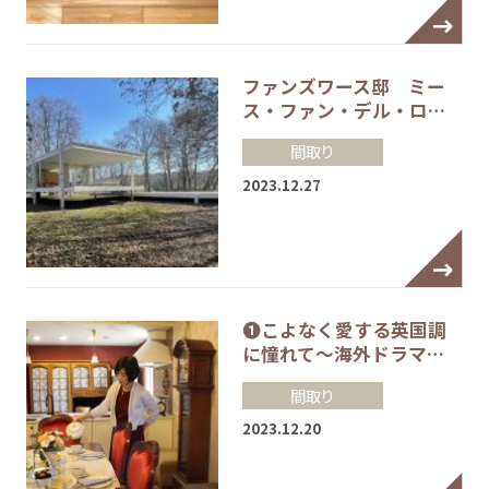
ファンズワース邸 ミー
ス・ファン・デル・ロ…
間取り
2023.12.27
❶こよなく愛する英国調
に憧れて～海外ドラマ…
間取り
2023.12.20