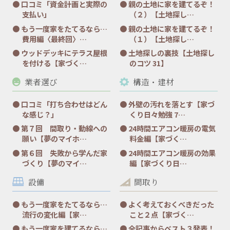
口コミ「資金計画と実際の
親の土地に家を建てるぞ！
支払い」
（２）【土地探し…
もう一度家をたてるなら…
親の土地に家を建てるぞ！
費用編〈最終回〉…
（１）【土地探し…
ウッドデッキにテラス屋根
土地探しの裏技【土地探し
を付ける【家づく…
のコツ 31】
業者選び
構造・建材
口コミ「打ち合わせはどん
外壁の汚れを落とす【家づ
な感じ？」
くり日々勉強 7…
第７回 間取り・動線への
24時間エアコン暖房の電気
願い【夢のマイホ…
料金編【家づく…
第６回 失敗から学んだ家
24時間エアコン暖房の効果
づくり【夢のマイ…
編【家づくり日…
設備
間取り
もう一度家をたてるなら…
よく考えておくべきだった
流行の変化編【家…
こと２点【家づく…
もう一度家を建てるなら…
全記事からベスト３発表！