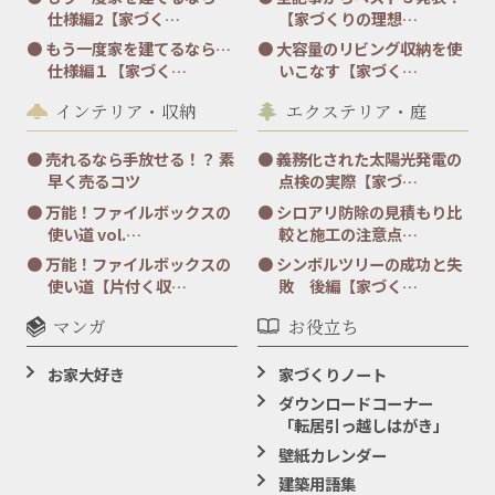
仕様編2【家づく…
【家づくりの理想…
もう一度家を建てるなら…
大容量のリビング収納を使
仕様編１【家づく…
いこなす【家づく…
インテリア・収納
エクステリア・庭
売れるなら手放せる！？ 素
義務化された太陽光発電の
早く売るコツ
点検の実際【家づ…
万能！ファイルボックスの
シロアリ防除の見積もり比
使い道 vol.…
較と施工の注意点…
万能！ファイルボックスの
シンボルツリーの成功と失
使い道【片付く収…
敗 後編【家づく…
マンガ
お役立ち
お家大好き
家づくりノート
ダウンロードコーナー
「転居引っ越しはがき」
壁紙カレンダー
建築用語集