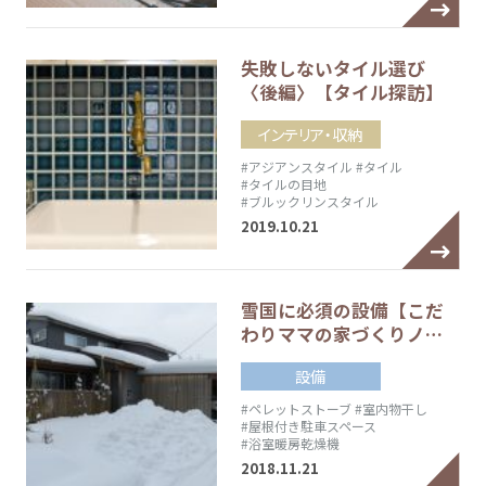
失敗しないタイル選び
〈後編〉【タイル探訪】
インテリア・収納
#アジアンスタイル
#タイル
#タイルの目地
#ブルックリンスタイル
2019.10.21
雪国に必須の設備【こだ
わりママの家づくりノ…
設備
#ペレットストーブ
#室内物干し
#屋根付き駐車スペース
#浴室暖房乾燥機
2018.11.21