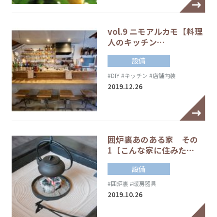
vol.9 ニモアルカモ【料理
人のキッチン…
設備
#DIY
#キッチン
#店舗内装
2019.12.26
囲炉裏あのある家 その
1【こんな家に住みた…
設備
#囲炉裏
#暖房器具
2019.10.26