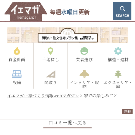
毎週
水曜日
更新
資金計画
土地探し
業者選び
構造・建材
設備
間取り
インテリア・収
エクステリア・
納
庭
イエマガー家づくり情報webマガジン
>
家での楽しみごと
連載
口コミ一覧へ戻る