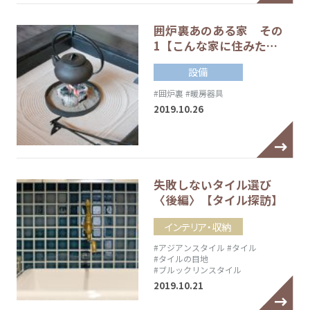
囲炉裏あのある家 その
1【こんな家に住みた…
設備
#囲炉裏
#暖房器具
2019.10.26
失敗しないタイル選び
〈後編〉【タイル探訪】
インテリア・収納
#アジアンスタイル
#タイル
#タイルの目地
#ブルックリンスタイル
2019.10.21