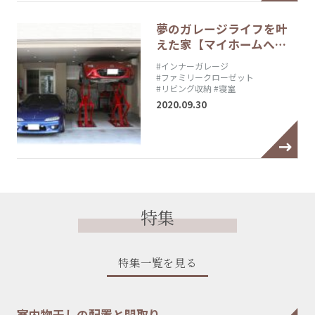
夢のガレージライフを叶
えた家【マイホームへ…
#インナーガレージ
#ファミリークローゼット
#リビング収納
#寝室
2020.09.30
特集
特集一覧を見る
室内物干しの配置と間取り