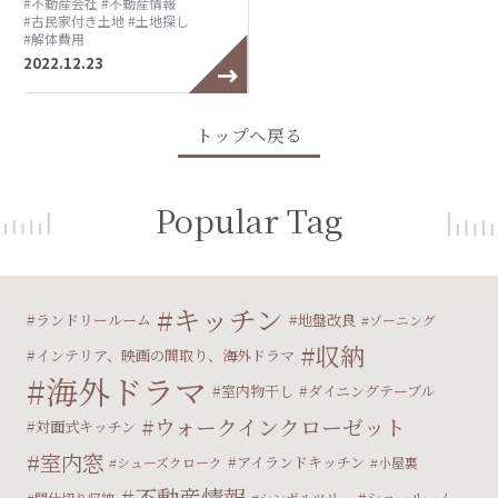
#不動産会社
#不動産情報
#古民家付き土地
#土地探し
#解体費用
2022.12.23
トップへ戻る
Popular Tag
キッチン
ランドリールーム
地盤改良
ゾーニング
収納
インテリア、映画の間取り、海外ドラマ
海外ドラマ
室内物干し
ダイニングテーブル
ウォークインクローゼット
対面式キッチン
室内窓
アイランドキッチン
シューズクローク
小屋裏
不動産情報
ショールーム
間仕切り収納
シンボルツリー