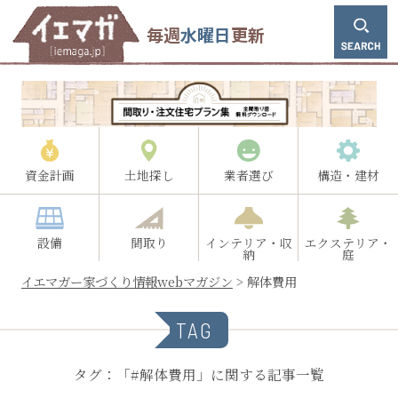
毎週
水曜日
更新
資金計画
土地探し
業者選び
構造・建材
設備
間取り
インテリア・収
エクステリア・
納
庭
イエマガー家づくり情報webマガジン
>
解体費用
TAG
タグ：「#解体費用」に関する記事一覧