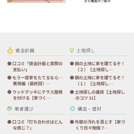
資金計画
土地探し
口コミ「資金計画と実際の
親の土地に家を建てるぞ！
支払い」
（２）【土地探し…
もう一度家をたてるなら…
親の土地に家を建てるぞ！
費用編〈最終回〉…
（１）【土地探し…
ウッドデッキにテラス屋根
土地探しの裏技【土地探し
を付ける【家づく…
のコツ 31】
業者選び
構造・建材
口コミ「打ち合わせはどん
外壁の汚れを落とす【家づ
な感じ？」
くり日々勉強 7…