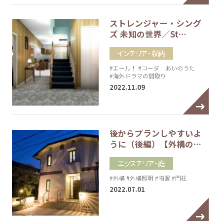
ストレンジャー・シング
ズ 未知の世界／St…
インテリア・収納
#エール！
#コーダ あいのうた
#海外ドラマの間取り
2022.11.09
後からプランしやすいよ
うに（後編）【外構の…
エクステリア・庭
#外構
#外構照明
#物置
#門柱
2022.07.01