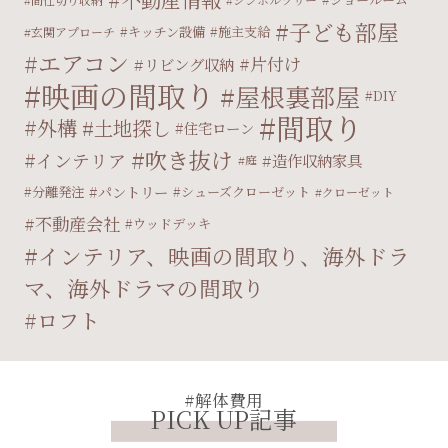
子ども部屋
キッチン設備
施主支給
玄関アプローチ
エアコン
片付け
リビング収納
映画の間取り
屋根裏部屋
DIY
間取り
外構
土地探し
住宅ローン
吹き抜け
インテリア
造作収納家具
庭
パントリー
分離発注
シューズクローゼット
クローゼット
不動産会社
ウッドデッキ
インテリア、映画の間取り、海外ドラ
マ、海外ドラマの間取り
ロフト
#解体費用
PICK UP記事