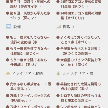
第７回 間取り・動線への
24時間エアコン暖房の電気
願い【夢のマイホ…
料金編【家づく…
第６回 失敗から学んだ家
24時間エアコン暖房の効果
づくり【夢のマイ…
編【家づくり日…
設備
間取り
もう一度家をたてるなら…
よく考えておくべきだった
流行の変化編【家…
こと２点【家づく…
もう一度家を建てるなら…
全記事からベスト３発表！
仕様編2【家づく…
【家づくりの理想…
もう一度家を建てるなら…
大容量のリビング収納を使
仕様編１【家づく…
いこなす【家づく…
インテリア・収納
エクステリア・庭
売れるなら手放せる！？ 素
義務化された太陽光発電の
早く売るコツ
点検の実際【家づ…
万能！ファイルボックスの
シロアリ防除の見積もり比
使い道 vol.…
較と施工の注意点…
万能！ファイルボックスの
シンボルツリーの成功と失