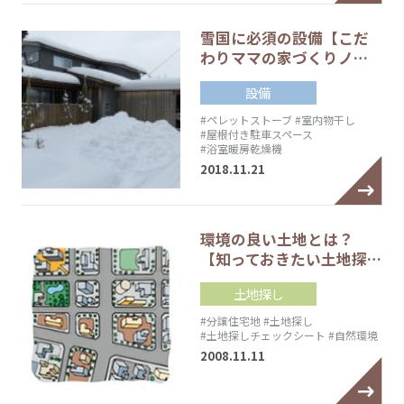
雪国に必須の設備【こだ
わりママの家づくりノ…
設備
#ペレットストーブ
#室内物干し
#屋根付き駐車スペース
#浴室暖房乾燥機
2018.11.21
環境の良い土地とは？
【知っておきたい土地探…
土地探し
#分譲住宅地
#土地探し
#土地探しチェックシート
#自然環境
2008.11.11