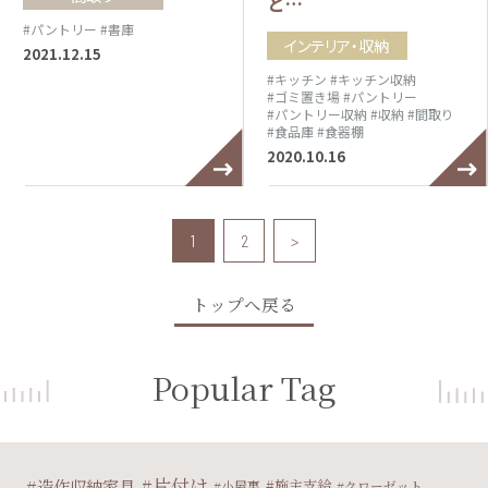
と…
#パントリー
#書庫
インテリア・収納
2021.12.15
#キッチン
#キッチン収納
#ゴミ置き場
#パントリー
#パントリー収納
#収納
#間取り
#食品庫
#食器棚
2020.10.16
1
2
>
トップへ戻る
Popular Tag
片付け
造作収納家具
施主支給
小屋裏
クローゼット