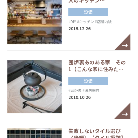
人のキッチン…
設備
#DIY
#キッチン
#店舗内装
2019.12.26
囲炉裏あのある家 その
1【こんな家に住みた…
設備
#囲炉裏
#暖房器具
2019.10.26
失敗しないタイル選び
〈後編〉【タイル探訪】