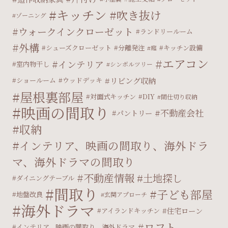
キッチン
吹き抜け
ゾーニング
ウォークインクローゼット
ランドリールーム
外構
シューズクローゼット
分離発注
キッチン設備
庭
エアコン
インテリア
室内物干し
シンボルツリー
リビング収納
ショールーム
ウッドデッキ
屋根裏部屋
対面式キッチン
DIY
間仕切り収納
映画の間取り
不動産会社
パントリー
収納
インテリア、映画の間取り、海外ドラ
マ、海外ドラマの間取り
不動産情報
土地探し
ダイニングテーブル
間取り
子ども部屋
地盤改良
玄関アプローチ
海外ドラマ
住宅ローン
アイランドキッチン
ロフト
インテリア、映画の間取り、海外ドラマ