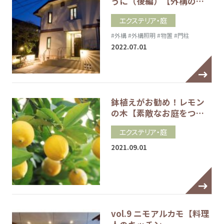
うに（後編）【外構の…
エクステリア・庭
#外構
#外構照明
#物置
#門柱
2022.07.01
鉢植えがお勧め！レモン
の木【素敵なお庭をつ…
エクステリア・庭
2021.09.01
vol.9 ニモアルカモ【料理