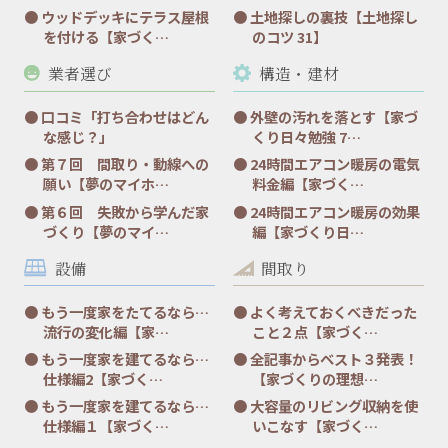
ウッドデッキにテラス屋根
土地探しの裏技【土地探し
を付ける【家づく…
のコツ 31】
業者選び
構造・建材
口コミ「打ち合わせはどん
外壁の汚れを落とす【家づ
な感じ？」
くり日々勉強 7…
第７回 間取り・動線への
24時間エアコン暖房の電気
願い【夢のマイホ…
料金編【家づく…
第６回 失敗から学んだ家
24時間エアコン暖房の効果
づくり【夢のマイ…
編【家づくり日…
設備
間取り
もう一度家をたてるなら…
よく考えておくべきだった
流行の変化編【家…
こと２点【家づく…
もう一度家を建てるなら…
全記事からベスト３発表！
仕様編2【家づく…
【家づくりの理想…
もう一度家を建てるなら…
大容量のリビング収納を使
仕様編１【家づく…
いこなす【家づく…