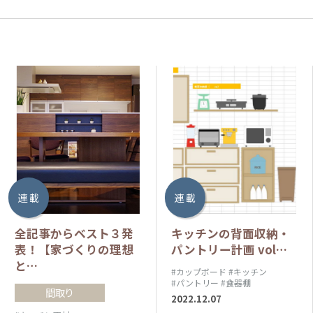
連 載
連 載
全記事からベスト３発
キッチンの背面収納・
表！【家づくりの理想
パントリー計画 vol…
と…
#カップボード
#キッチン
#パントリー
#食器棚
間取り
2022.12.07