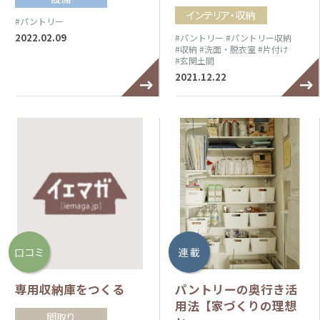
インテリア・収納
#パントリー
2022.02.09
#パントリー
#パントリー収納
#収納
#洗面・脱衣室
#片付け
#玄関土間
2021.12.22
口コミ
連 載
専用収納庫をつくる
パントリーの奥行き活
用法【家づくりの理想
間取り