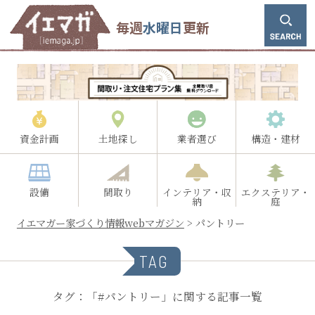
毎週
水曜日
更新
資金計画
土地探し
業者選び
構造・建材
設備
間取り
インテリア・収
エクステリア・
納
庭
イエマガー家づくり情報webマガジン
>
パントリー
TAG
タグ：「#パントリー」に関する記事一覧