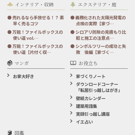
インテリア・収納
エクステリア・庭
売れるなら手放せる！？ 素
義務化された太陽光発電の
早く売るコツ
点検の実際【家づ…
万能！ファイルボックスの
シロアリ防除の見積もり比
使い道 vol.…
較と施工の注意点…
万能！ファイルボックスの
シンボルツリーの成功と失
使い道【片付く収…
敗 後編【家づく…
マンガ
お役立ち
お家大好き
家づくりノート
ダウンロードコーナー
「転居引っ越しはがき」
壁紙カレンダー
建築用語集
実録引っ越し講座
イエ占い
図鑑