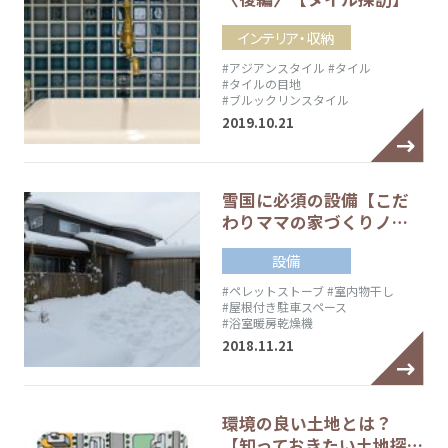
インテリア・収納
#アジアンスタイル
#タイル
#タイルの目地
#ブルックリンスタイル
2019.10.21
雪国に必須の設備【こだ
わりママの家づくりノ…
設備
#ペレットストーブ
#室内物干し
#屋根付き駐車スペース
#浴室暖房乾燥機
2018.11.21
環境の良い土地とは？
【知っておきたい土地探…