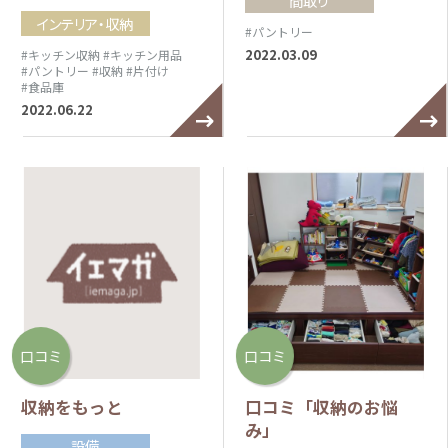
間取り
インテリア・収納
#パントリー
2022.03.09
#キッチン収納
#キッチン用品
#パントリー
#収納
#片付け
#食品庫
2022.06.22
口コミ
口コミ
収納をもっと
口コミ「収納のお悩
み」
設備