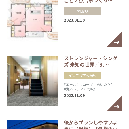
こと２点【家づくり…
間取り
2023.01.10
ストレンジャー・シング
ズ 未知の世界／St…
インテリア・収納
#エール！
#コーダ あいのうた
#海外ドラマの間取り
2022.11.09
後からプランしやすいよ
うに（後編）【外構の…