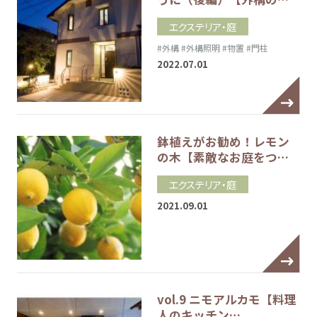
エクステリア・庭
#外構
#外構照明
#物置
#門柱
2022.07.01
鉢植えがお勧め！レモン
の木【素敵なお庭をつ…
エクステリア・庭
2021.09.01
vol.9 ニモアルカモ【料理
人のキッチン…