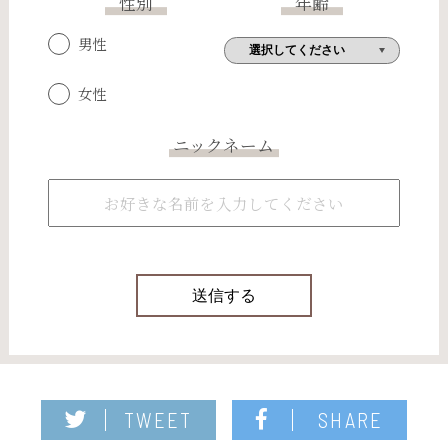
性別
年齢
男性
女性
ニックネーム
TWEET
SHARE