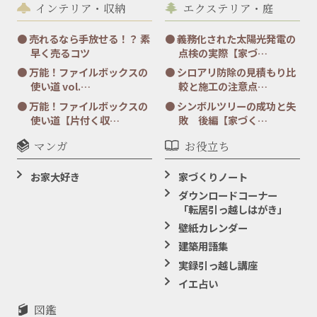
インテリア・収納
エクステリア・庭
売れるなら手放せる！？ 素
義務化された太陽光発電の
早く売るコツ
点検の実際【家づ…
万能！ファイルボックスの
シロアリ防除の見積もり比
使い道 vol.…
較と施工の注意点…
万能！ファイルボックスの
シンボルツリーの成功と失
使い道【片付く収…
敗 後編【家づく…
マンガ
お役立ち
お家大好き
家づくりノート
ダウンロードコーナー
「転居引っ越しはがき」
壁紙カレンダー
建築用語集
実録引っ越し講座
イエ占い
図鑑