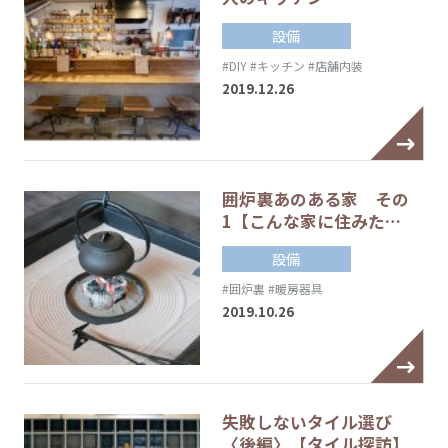
設備
#DIY
#キッチン
#店舗内装
2019.12.26
囲炉裏あのある家 その
1【こんな家に住みた…
設備
#囲炉裏
#暖房器具
2019.10.26
失敗しないタイル選び
〈後編〉【タイル探訪】