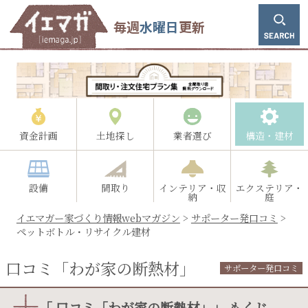
毎週
水曜日
更新
資金計画
土地探し
業者選び
構造・建材
設備
間取り
インテリア・収
エクステリア・
納
庭
イエマガー家づくり情報webマガジン
>
サポーター発口コミ
>
ペットボトル・リサイクル建材
口コミ「わが家の断熱材」
サポーター発口コミ
「 口コミ「わが家の断熱材」」 もくじ