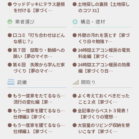
ウッドデッキにテラス屋根
土地探しの裏技【土地探し
を付ける【家づく…
のコツ 31】
業者選び
構造・建材
口コミ「打ち合わせはどん
外壁の汚れを落とす【家づ
な感じ？」
くり日々勉強 7…
第７回 間取り・動線への
24時間エアコン暖房の電気
願い【夢のマイホ…
料金編【家づく…
第６回 失敗から学んだ家
24時間エアコン暖房の効果
づくり【夢のマイ…
編【家づくり日…
設備
間取り
もう一度家をたてるなら…
よく考えておくべきだった
流行の変化編【家…
こと２点【家づく…
もう一度家を建てるなら…
全記事からベスト３発表！
仕様編2【家づく…
【家づくりの理想…
もう一度家を建てるなら…
大容量のリビング収納を使
仕様編１【家づく…
いこなす【家づく…