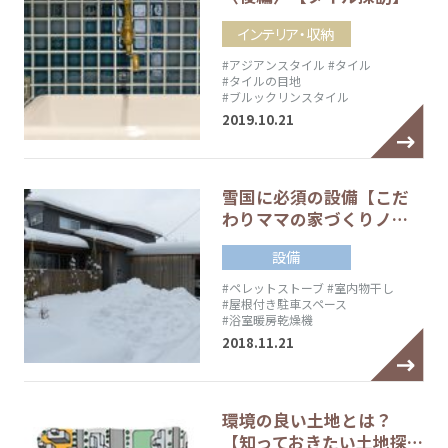
インテリア・収納
#アジアンスタイル
#タイル
#タイルの目地
#ブルックリンスタイル
2019.10.21
雪国に必須の設備【こだ
わりママの家づくりノ…
設備
#ペレットストーブ
#室内物干し
#屋根付き駐車スペース
#浴室暖房乾燥機
2018.11.21
環境の良い土地とは？
【知っておきたい土地探…