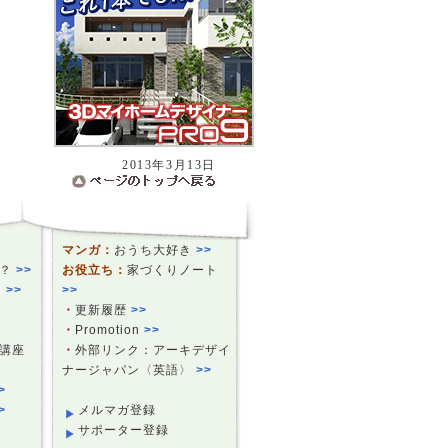
2013年3月13日
マンガ：
おうち大好き
>>
ら？
>>
お役立ち：
家づくりノート
ツ
>>
>>
・
更新履歴
>>
・
Promotion
>>
講座
・
外部リンク：アーキデザイ
ナージャパン〈英語〉
>>
>
>
メルマガ登録
サポーター登録