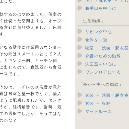
洗面・脱衣室 － 干
ました。
勝手口を中心に
執するのはやめました。個室の
く仕切った空間よりも、オープ
「生活動線」
る方針に切り替えました。床面
リビング中心
す。
全体を回遊
となる壁側に作業用カウンター
寝室 － 洗面・脱衣室
その間は１メートルとって２人
介護のための動線
。カウンター側、キッチン側、
洗面室を中心に
に出せるので、食洗器から食器
ワンフロアにする
ースです。
「外から中への動線」
うのは、トイレの水洗音が意外
置は居室と壁一枚でなく、物入
玄関 － 洗面・脱衣室
ように配慮しましたが、タンク
玄関 － 収納
うか、結構騒音です。当時「最
マッドルーム
ての選択でしたが、そうではな
のかな？