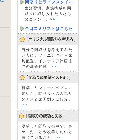
し場
間取りとライフスタイル
生活習慣、家族構成を間
取りに取り入れた人たち
のコメント。
>>
全口コミリストはこちら
自分で間取りを考えてみた
い人に。ゾーニングから家
具配置、インテリア計画ま
での基礎知識。
>>
新築、リフォームのプロに
聞いた、間取りへの人気リ
クエスと施工例をご紹介。
>>
要望した間取りの中で、良
かったことや改善したいと
感じていること。
>>