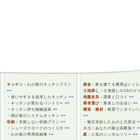
キッチン：
わが家のキッチンプラン
資金：
家を建てる費用はいく
>>
土地探し：
土地探しの10のコ
・
使いやすさを追求したキッチン
>>
地盤改良：
調査と口コミ
>>
・
キッチンが変わるパントリー
>>
業者選び：
業者との出会い
>>
・
キッチン持ち物確認表
>>
構造・建材：
耐震ワンポイント
・
我が家のシステムキッチン
>>
>>
収納：
失敗しない収納プラン
>>
・
施主支給したものと注意点
>
・
シューズクロークのつくり方
>>
エコ：
あなたの家は高断熱？
>
・
わが家の専用収納庫
>>
庭：
人気のシンボルツリー
>>