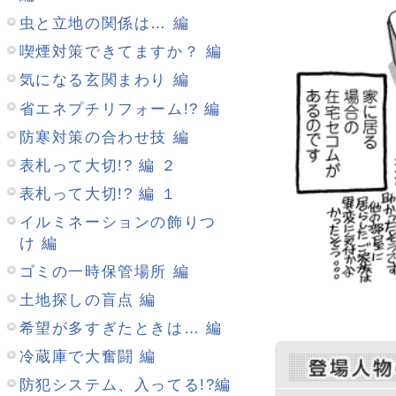
土地探しの盲点 編
希望が多すぎたときは… 編
冷蔵庫で大奮闘 編
防犯システム、入ってる!?編
２
防犯システム、入ってる!?編
１
電気契約と配電盤 編
アレルギー体質 編
物置きでだいなし 編
トイレの使い方 編
バスルーム 編
のら猫対策 編
明かりの設計図 編
1964年8月17日、北海道生ま
インターホン 編
刊マーガレット」掲載の『ない
洗濯 編
長女の育児エピソードを描いた
描いた「夫すごろく」など、エ
木を使いたい！編 2
すごろく」は祥伝社「フィール
木を使いたい！編 １