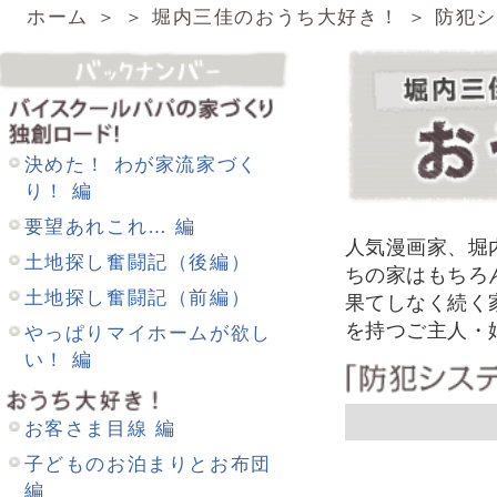
り！ 編
要望あれこれ… 編
人気漫画家、堀内三佳さんは大の
土地探し奮闘記（後編）
ちの家はもちろん他人の家も…毎
土地探し奮闘記（前編）
果てしなく続く家への野望（？）
を持つご主人・娘さんとの楽しい
やっぱりマイホームが欲し
い！ 編
ペー
お客さま目線 編
子どものお泊まりとお布団
編
虫と立地の関係は… 編
喫煙対策できてますか？ 編
気になる玄関まわり 編
省エネプチリフォーム!? 編
防寒対策の合わせ技 編
表札って大切!? 編 ２
表札って大切!? 編 １
イルミネーションの飾りつ
け 編
ゴミの一時保管場所 編