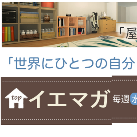
ホーム
＞
＞
堀内三佳のおうち大好き！
＞ 防犯システム、入ってる!
決めた！ わが家流家づく