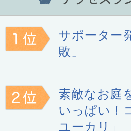
サポーター
敗」
素敵なお庭
いっぱい！
ユーカリ」