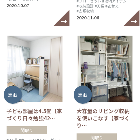
#クローゼット
#収納アイテム
2020.10.07
#収納設計
#天袋
#衣替え
#衣類収納
2020.11.06
連 載
連 載
子ども部屋は4.5畳【家
大容量のリビング収納
づくり日々勉強42…
を使いこなす【家づく
り…
間取り
間取り
#4.5畳
#カーテン
#クローゼット