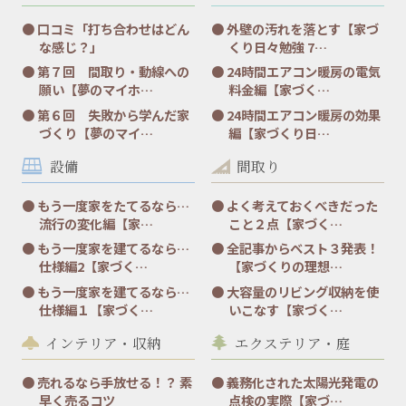
口コミ「打ち合わせはどん
外壁の汚れを落とす【家づ
な感じ？」
くり日々勉強 7…
第７回 間取り・動線への
24時間エアコン暖房の電気
願い【夢のマイホ…
料金編【家づく…
第６回 失敗から学んだ家
24時間エアコン暖房の効果
づくり【夢のマイ…
編【家づくり日…
設備
間取り
もう一度家をたてるなら…
よく考えておくべきだった
流行の変化編【家…
こと２点【家づく…
もう一度家を建てるなら…
全記事からベスト３発表！
仕様編2【家づく…
【家づくりの理想…
もう一度家を建てるなら…
大容量のリビング収納を使
仕様編１【家づく…
いこなす【家づく…
インテリア・収納
エクステリア・庭
売れるなら手放せる！？ 素
義務化された太陽光発電の
早く売るコツ
点検の実際【家づ…