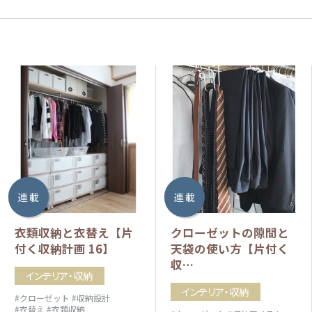
連 載
連 載
衣類収納と衣替え【片
クローゼットの隙間と
付く収納計画 16】
天袋の使い方【片付く
収…
インテリア・収納
インテリア・収納
#クローゼット
#収納設計
#衣替え
#衣類収納