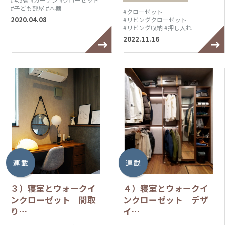
#子ども部屋
#本棚
#クローゼット
2020.04.08
#リビングクローゼット
#リビング収納
#押し入れ
2022.11.16
連 載
連 載
３）寝室とウォークイ
４）寝室とウォークイ
ンクローゼット 間取
ンクローゼット デザ
り…
イ…