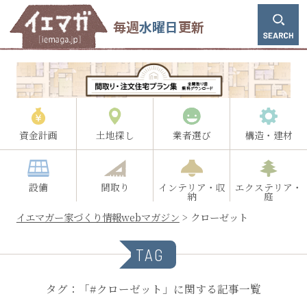
毎週
水曜日
更新
資金計画
土地探し
業者選び
構造・建材
設備
間取り
インテリア・収
エクステリア・
納
庭
イエマガー家づくり情報webマガジン
>
クローゼット
TAG
タグ：「#クローゼット」に関する記事一覧