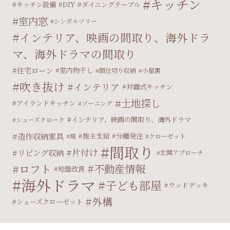
キッチン
キッチン設備
DIY
ダイニングテーブル
室内窓
シンボルツリー
インテリア、映画の間取り、海外ドラ
マ、海外ドラマの間取り
住宅ローン
室内物干し
間仕切り収納
小屋裏
吹き抜け
インテリア
対面式キッチン
土地探し
アイランドキッチン
ゾーニング
インテリア、映画の間取り、海外ドラマ
シューズクローク
造作収納家具
施主支給
分離発注
庭
クローゼット
間取り
片付け
リビング収納
玄関アプローチ
ロフト
不動産情報
地盤改良
海外ドラマ
子ども部屋
ウッドデッキ
外構
シューズクローゼット