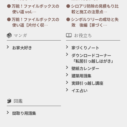
万能！ファイルボックスの
シロアリ防除の見積もり比
使い道 vol.…
較と施工の注意点…
万能！ファイルボックスの
シンボルツリーの成功と失
使い道【片付く収…
敗 後編【家づく…
マンガ
お役立ち
お家大好き
家づくりノート
ダウンロードコーナー
「転居引っ越しはがき」
壁紙カレンダー
建築用語集
実録引っ越し講座
イエ占い
図鑑
間取り用語集