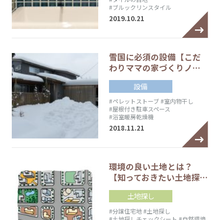
#ブルックリンスタイル
2019.10.21
雪国に必須の設備【こだ
わりママの家づくりノ…
設備
#ペレットストーブ
#室内物干し
#屋根付き駐車スペース
#浴室暖房乾燥機
2018.11.21
環境の良い土地とは？
【知っておきたい土地探…
土地探し
#分譲住宅地
#土地探し
#土地探しチェックシート
#自然環境